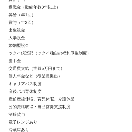
退職金（勤続年数3年以上）
昇給（年1回）
賞与（年2回）
出生祝金
入学祝金
婚姻歴祝金
ツクイ倶楽部（ツクイ独自の福利厚生制度）
慶弔金
交通費支給（実費5万円まで）
個人年金など（従業員拠出）
キャリアパス制度
産後パパ育休制度
産前産後休暇、育児休暇、介護休業
公的資格取得・自己啓発支援制度
制服貸与
電子レンジあり
冷蔵庫あり