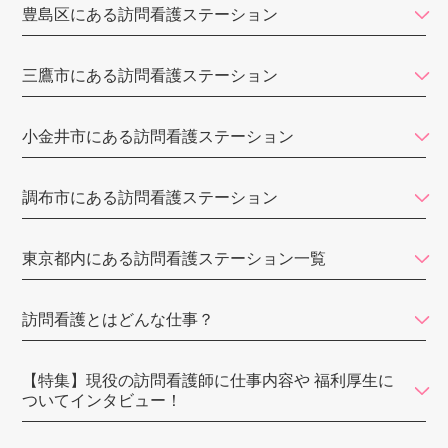
豊島区にある訪問看護ステーション
ゆい訪問看護ステーション
ひかり訪問看護リハビリステーション
三鷹市にある訪問看護ステーション
メディカルライナーズ訪問看護ステーション
小金井市にある訪問看護ステーション
ISM訪問看護ステーション
東京リハビリ訪問看護ステーション
調布市にある訪問看護ステーション
おうちのカンゴ
東京都内にある訪問看護ステーション一覧
みんなのかかりつけ訪問看護ステーション
セコム訪問看護ステーション
訪問看護とはどんな仕事？
オランジェ訪問看護ステーション
三鷹ロイヤルの丘
【特集】現役の訪問看護師に仕事内容や 福利厚生に
ついてインタビュー！
訪問看護ステーション東大前