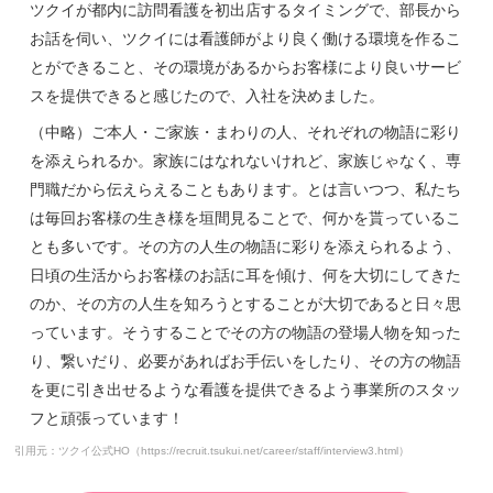
ツクイが都内に訪問看護を初出店するタイミングで、部長から
お話を伺い、ツクイには看護師がより良く働ける環境を作るこ
とができること、その環境があるからお客様により良いサービ
スを提供できると感じたので、入社を決めました。
（中略）ご本人・ご家族・まわりの人、それぞれの物語に彩り
を添えられるか。家族にはなれないけれど、家族じゃなく、専
門職だから伝えらえることもあります。とは言いつつ、私たち
は毎回お客様の生き様を垣間見ることで、何かを貰っているこ
とも多いです。その方の人生の物語に彩りを添えられるよう、
日頃の生活からお客様のお話に耳を傾け、何を大切にしてきた
のか、その方の人生を知ろうとすることが大切であると日々思
っています。そうすることでその方の物語の登場人物を知った
り、繋いだり、必要があればお手伝いをしたり、その方の物語
を更に引き出せるような看護を提供できるよう事業所のスタッ
フと頑張っています！
引用元：ツクイ公式HO（
https://recruit.tsukui.net/career/staff/interview3.html
）