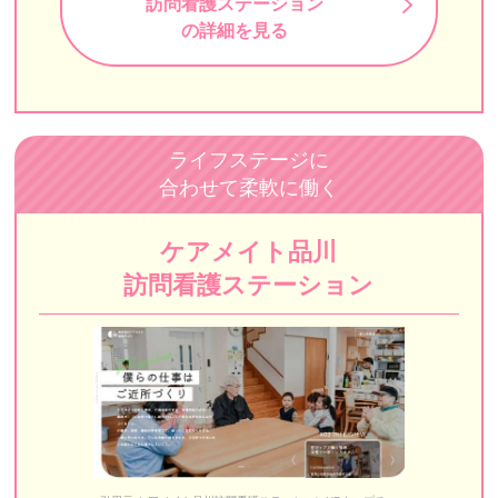
訪問看護ステーション
の詳細を見る
訪問看護ステーション ダイジョブ
牧田訪問看護ステーション
東雲訪問看護ステーション
ライフステージに
up訪問看護リハビリステーション
合わせて柔軟に働く
ワンダフルサポート訪問看護ステーション
ケアメイト品川
自由が丘訪問看護ステーション
訪問看護ステーション
なごみ訪問看護ステーション
賛育会訪問看護ステーション
ホウカンTOKYO
星医療酸器 訪問看護リハビリステーション巣鴨
K港ステーション