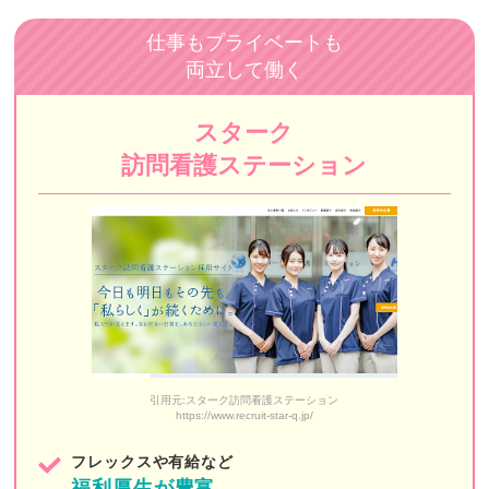
stella訪問看護ステーション
仕事もプライベートも
両立して働く
ふぅ訪問看護ステーション（閉業※）
コモレビ・ナーシングステーション
スターク
アットイーズ訪問看護リハビリステーション
訪問看護ステーション
メディカルステーションくるみ
きらめき訪問看護ステーション
タイムレス訪問看護ステーション
訪問看護ステーションみなもと
イムス訪問看護ステーション東京
引用元:スターク訪問看護ステーション
https://www.recruit-star-q.jp/
花と森の訪問看護ステーションペンギン
フレックスや有給など
すみれ訪問看護ステーション（フォレスト）
福利厚生が豊富