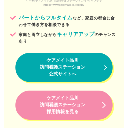
引用元:ケアメイト品川訪問看護ステーションHPキャプチャ
https://www.caremate.jp/recruit/
プレモ訪問看護リハビリステーション
パートからフルタイム
など、家庭の都合に合
しもふり訪問看護ステーション
わせて働き方を相談できる
フィッツ訪問看護ステーション
キャリアアップ
家庭と両立しながら
のチャンス
あり
よぞら訪問看護ステーション
訪問看護ステーションすずめが丘
ケアメイト品川
けせら
訪問看護ステーション
公式サイトへ
zen place（ゼンプレイス）
KIRALIE（キラリエ）
ケアメイト品川
しろひげ在宅診療所
訪問看護ステーション
すえひろ訪問看護ステーション
採用情報を見る
けいひん訪問看護ステーション