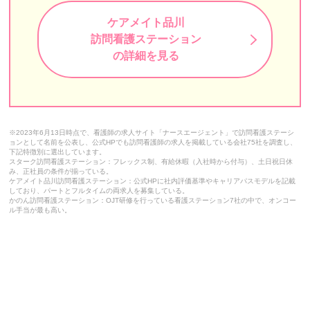
陽だまり訪問看護ステーション
ケアメイト品川
訪問看護ステーション
りゅうじん訪問看護ステーション東京
の詳細を見る
MILLENNIA（ミレニア）
まるこ訪問看護ステーション
グッド訪問看護ステーション
※2023年6月13日時点で、看護師の求人サイト「ナースエージェント」で訪問看護ステーシ
ョンとして名前を公表し、公式HPでも訪問看護師の求人を掲載している会社75社を調査し、
スターク訪問看護ステーション
下記特徴別に選出しています。
スターク訪問看護ステーション：フレックス制、有給休暇（入社時から付与）、土日祝日休
み、正社員の条件が揃っている。
LE在宅・施設 訪問看護・リハビリステーション
ケアメイト品川訪問看護ステーション：公式HPに社内評価基準やキャリアパスモデルを記載
しており、パートとフルタイムの両求人を募集している。
かのん訪問看護ステーション：OJT研修を行っている看護ステーション7社の中で、オンコー
えいる訪問看護ステーション
ル手当が最も高い。
そらまめ訪問看護ステーション
えがおさんさん
荏原訪問看護ステーション