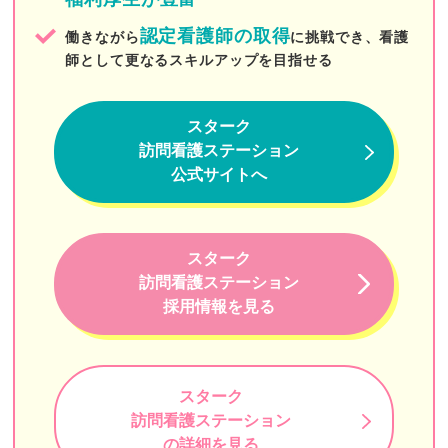
こころ訪問看護リハビリステーション板橋
認定看護師の取得
働きながら
に挑戦でき、看護
MIRAI訪問看護ステーション東京
師として更なるスキルアップを目指せる
大地訪問看護ステーション
スターク
かのん訪問看護ステーション
訪問看護ステーション
公式サイトへ
かんだ連雀 ホームヘルプサービス
小石川医師会訪問看護ステーション
スターク
東京ひかりナースステーション
訪問看護ステーション
レインボー訪問看護リハビリステーション
採用情報を見る
訪問看護ステーションリンク
アロハ・マナ訪問看護リハビリステーション
スターク
ウィル
訪問看護ステーション
の詳細を見る