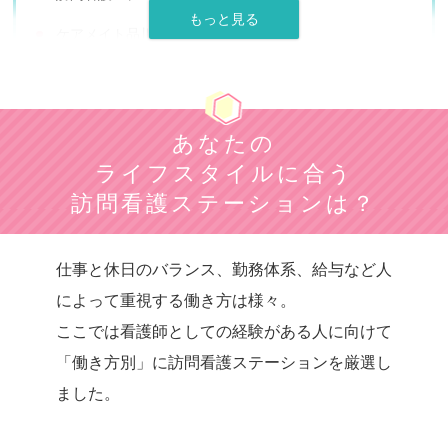
ケアメイト品川訪問看護ステーション
ソイナース（Soi Nurse）
訪問看護リハビリステーションSORA
あなたの
あいらく訪問看護ステーション飯田橋
ライフスタイルに合う
さくら訪問看護リハビリステーション
訪問看護ステーションは？
ケアプロ
仕事と休日のバランス、勤務体系、給与など人
在宅看護センター本郷
によって重視する働き方は様々。
SOMPOケア
ここでは看護師としての経験がある人に向けて
訪問看護ステーションはなえみ
「働き方別」に訪問看護ステーションを厳選
し
ました。
訪問看護ステーションあずき
ワンファミ訪問看護リハビリステーション