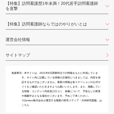
訪問看護ステーション鈴（円グループ）
【特集】訪問看護歴1年未満！20代若手訪問看護師
を直撃
さかいリハ訪問看護ステーション・東京
訪問看護ステーションはな中野 新宿支店
【特集】訪問看護師ならではのやりがいとは
ひよこ訪問看護ステーション
運営会社情報
Stars訪問看護ステーション西新宿
訪問看護ステーション都葦
サイトマップ
ガイア訪問看護ステーション
免責事項：
本サイトは、2021年8月調査時点での情報をもとに作成していま
訪問看護ステーションリライブ
す。サイト内に記載している情報の正確性につきましては、内容を保
証するものではございません。最新の情報は各ステーションの公式サ
七福訪問看護ステーション
イトをご確認いただきますようお願いいたします。また、掲載してい
る情報・コンテンツ内容及び口コミ、画像について、予告なしの変更
キヨタナースステーションみなと
や掲載中止となる場合がございます。予めご了承ください。
※Zenken株式会社が運営する職業の研究メディア「JOB研究図鑑」は
中央リハ訪問看護ステーション
こちら