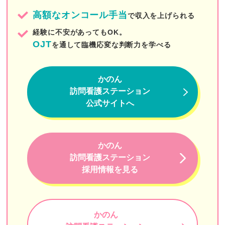
ナイスケア
高額なオンコール手当
で収入を上げられる
まつり訪問看護ステーション
経験に不安があってもOK。
LCC訪問看護ステーション
OJT
を通して臨機応変な判断力を学べる
CAREGATE（ケアゲート）
かのん
さわやか訪問看護ステーション
訪問看護ステーション
アップルパイ訪問看護ステーション
公式サイトへ
ホームナースステーションin芝公園
目黒中央訪問看護ステーション
かのん
訪問看護ステーション
フレアス訪問看護ステーション
採用情報を見る
いきいきSUN訪問看護リハビリステーション
みかん訪問看護リハビリテーションFASCIA
かのん
おうちにかえろう。病院