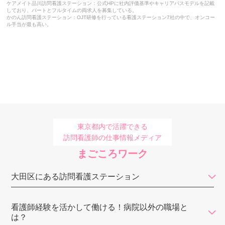
ハピネスケア
ケアメイト品川訪問看護ステーション：公式HPに社内評価基準やキャリアパスモデルを記載
しており、パートとフルタイムの両求人を募集している。
かのん訪問看護ステーション：OJT研修を行っている看護ステーション7社の中で、オンコー
けせら
ル手当が最も高い。
LE在宅・施設 訪問看護・リハビリステーション
ケアメイト品川訪問看護ステーション
あまね看護ステーション
メディカルステーションくるみ
白十字訪問看護ステーション
東京都内で活躍できる
訪問看護師の仕事情報メディア
コモレビ・ナーシングステーション
まごころワーク
東京リハビリ訪問看護ステーション
大田区にある訪問看護ステーション
ソフィアメディ
SOMPOケア
看護師経験を活かして働ける！病院以外の職場と
は？
ゴルディロックス