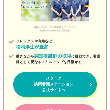
野いちご訪問看護ステーション
新宿ヒロクリニック訪問看護ステーション
訪問看護ステーション ダイジョブ
引用元:スターク訪問看護ステーション
https://www.recruit-star-q.jp/
みんなのかかりつけ訪問看護ステーション
フレックスや有給など
デイジー（DayGee）
福利厚生が豊富
そらまめ訪問看護ステーション
認定看護師の取得
働きながら
に挑戦でき、看護
自由が丘訪問看護ステーション
師として更なるスキルアップを目指せる
砂町訪問看護ステーション
スターク
こまぎの訪問看護ステーション天馬
訪問看護ステーション
公式サイトへ
おうちにかえろう。病院
zen place（ゼンプレイス）