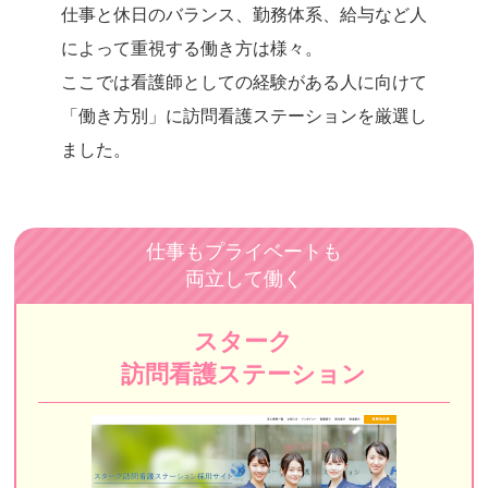
仕事と休日のバランス、勤務体系、給与など人
あすなろ訪問看護ステーション 上石神井ステーション
によって重視する働き方は様々。
さくら訪問看護リハビリステーション
ここでは看護師としての経験がある人に向けて
訪問看護ステーションはな中野 新宿支店
「働き方別」に訪問看護ステーションを厳選
し
ました。
ホームナースステーションin芝公園
荏原訪問看護ステーション
訪問看護ステーション鈴（円グループ）
仕事もプライベートも
両立して働く
プレモ訪問看護リハビリステーション
てとめ訪問看護ステーション江戸川
スターク
CAREGATE（ケアゲート）
訪問看護ステーション
かんだ連雀 ホームヘルプサービス
LCC訪問看護ステーション