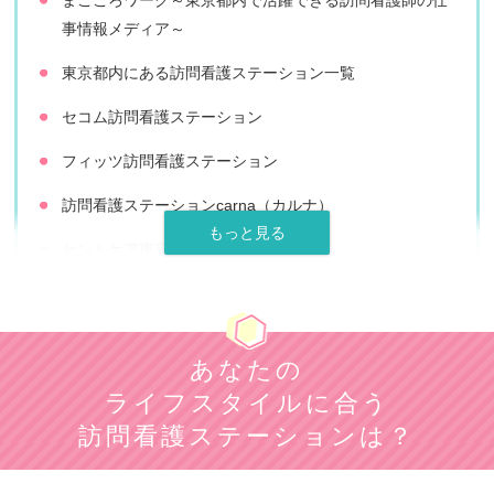
まごころワーク～東京都内で活躍できる訪問看護師の仕
事情報メディア～
東京都内にある訪問看護ステーション一覧
セコム訪問看護ステーション
フィッツ訪問看護ステーション
訪問看護ステーションcarna（カルナ）
セントケア東京
訪問看護ステーションはな
アットイーズ訪問看護リハビリステーション
あなたの
スターク訪問看護ステーション
ライフスタイルに合う
ナースステーション東京
訪問看護ステーションは？
SAKURA訪問看護リハビリステーション昭島