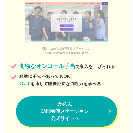
ソイナース（Soi Nurse）
すえひろ訪問看護ステーション
梅の園訪問看護ステーション
ウィル
引用元:かのん訪問看護ステーション
https://t6cvfynr.lp-essence.com/
ケアプロ
高額なオンコール手当
で収入を上げられる
こころ訪問看護リハビリステーション板橋
経験に不安があってもOK。
ゆい訪問看護ステーション
OJT
を通して臨機応変な判断力を学べる
訪問看護ステーションナースであんしん
かのん
ひかり訪問看護リハビリステーション
訪問看護ステーション
よぞら訪問看護ステーション
公式サイトへ
stella訪問看護ステーション