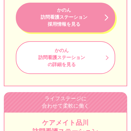
花と森の訪問看護ステーションペンギン
かのん
訪問看護ステーション
MILLENNIA（ミレニア）
採用情報を見る
Bestreha（ベストリハ）
アエルバ訪問看護ステーション
かのん
リハビタブル
訪問看護ステーション
の詳細を見る
イムス訪問看護ステーション東京
牧田訪問看護ステーション
訪問看護ステーションあずき
ライフステージに
ゆみのハートクリニック
合わせて柔軟に働く
訪問看護ステーションはなもも
ケアメイト品川
まるまる訪問看護ステーション湯島