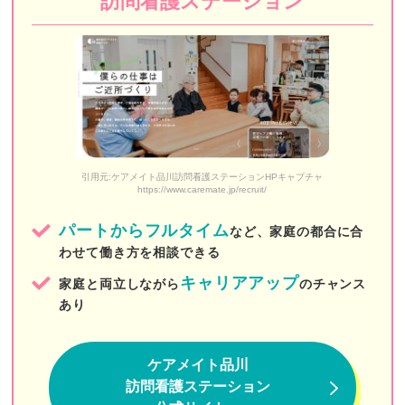
訪問看護ステーション
中央リハ訪問看護ステーション
レインボー訪問看護リハビリステーション
九段訪問看護ステーション
コモド訪問看護ステーション
MIRAI訪問看護ステーション東京
引用元:ケアメイト品川訪問看護ステーションHPキャプチャ
https://www.caremate.jp/recruit/
訪問看護ステーションすぴか
パートからフルタイム
など、家庭の都合に合
フレアス訪問看護ステーション
わせて働き方を相談できる
ワンファミ訪問看護リハビリステーション
キャリアアップ
家庭と両立しながら
のチャンス
あり
ツクイ訪問看護サービス
ヘルパーステーション中野
ケアメイト品川
江戸東京訪問看護リハビリステーション
訪問看護ステーション