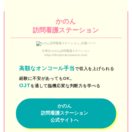
しっかり稼ぐ
さくら訪問看護リハビリステーション
かのん
えん訪問看護ステーション 東京池袋
訪問看護ステーション
フレアス訪問看護ステーション
牧田訪問看護ステーション
引用元:かのん訪問看護ステーション
https://t6cvfynr.lp-essence.com/
えいる訪問看護ステーション
高額なオンコール手当
七福訪問看護ステーション
で収入を上げられる
経験に不安があってもOK。
訪問看護ステーション コルディアーレ新宿
OJT
を通して臨機応変な判断力を学べる
スターク訪問看護ステーション
メディカルステーションくるみ
かのん
訪問看護ステーション
アエルバ訪問看護ステーション
公式サイトへ
コモレビ・ナーシングステーション