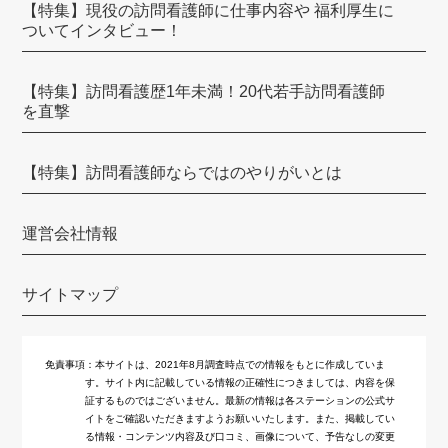
訪問看護ステーションSUN
【特集】現役の訪問看護師に仕事内容や 福利厚生に
ついてインタビュー！
ワンダフルサポート訪問看護ステーション
賛育会訪問看護ステーション
【特集】訪問看護歴1年未満！20代若手訪問看護師
を直撃
野いちご訪問看護ステーション
訪問看護ステーションすずめが丘
【特集】訪問看護師ならではのやりがいとは
在宅看護センター本郷
運営会社情報
スマイル優訪問看護ステーション
訪問看護ステーションリライブ
サイトマップ
キヨタナースステーションみなと
ツクイ訪問看護サービス
免責事項：
本サイトは、2021年8月調査時点での情報をもとに作成していま
す。サイト内に記載している情報の正確性につきましては、内容を保
けせら
証するものではございません。最新の情報は各ステーションの公式サ
イトをご確認いただきますようお願いいたします。また、掲載してい
る情報・コンテンツ内容及び口コミ、画像について、予告なしの変更
ひかり訪問看護リハビリステーション