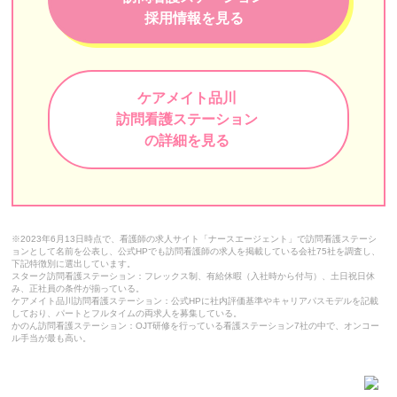
おうちにかえろう。病院
採用情報を見る
みなみ東京訪問看護ステーション
マハロ豊洲訪問看護リハビリステーション
ケアメイト品川
目黒中央訪問看護ステーション
訪問看護ステーション
の詳細を見る
ガイア訪問看護ステーション
しもふり訪問看護ステーション
よぞら訪問看護ステーション
※2023年6月13日時点で、看護師の求人サイト「ナースエージェント」で訪問看護ステーシ
ョンとして名前を公表し、公式HPでも訪問看護師の求人を掲載している会社75社を調査し、
訪問看護ステーション都葦
下記特徴別に選出しています。
スターク訪問看護ステーション：フレックス制、有給休暇（入社時から付与）、土日祝日休
み、正社員の条件が揃っている。
LCC訪問看護ステーション
ケアメイト品川訪問看護ステーション：公式HPに社内評価基準やキャリアパスモデルを記載
しており、パートとフルタイムの両求人を募集している。
てとめ訪問看護ステーション江戸川
かのん訪問看護ステーション：OJT研修を行っている看護ステーション7社の中で、オンコー
ル手当が最も高い。
訪問看護ステーション春