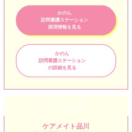
りゅうじん訪問看護ステーション東京
かのん
MILLENNIA（ミレニア）
訪問看護ステーション
採用情報を見る
ソイナース（Soi Nurse）
星医療酸器 訪問看護リハビリステーション巣鴨
かのん
ニチイの介護（ニチイ学館）
訪問看護ステーション
フローカ訪問看護ステーション
の詳細を見る
みつい訪問看護ステーション
みかん訪問看護リハビリテーションFASCIA
江戸東京訪問看護リハビリステーション
ライフステージに
合わせて柔軟に働く
きらめき訪問看護ステーション
CAREGATE（ケアゲート）
ケアメイト品川