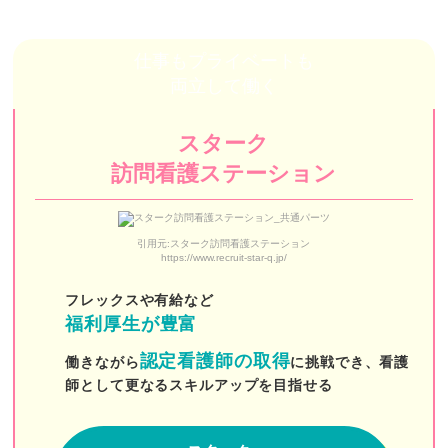
ウィル
ISM訪問看護ステーション
仕事もプライベートも
両立して働く
訪問看護ステーションナースであんしん
しもいぐさ正吉苑
スターク
大地訪問看護ステーション
訪問看護ステーション
東雲訪問看護ステーション
引用元:スターク訪問看護ステーション
セントケア東京
https://www.recruit-star-q.jp/
ハピネスケア
フレックスや有給など
福利厚生が豊富
砂町訪問看護ステーション
認定看護師の取得
働きながら
に挑戦でき、看護
九段訪問看護ステーション
師として更なるスキルアップを目指せる
えがおさんさん