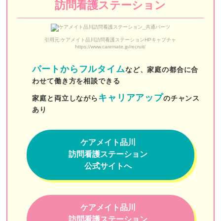
訪問看護ステーション
stella訪問看護ステーション
白十字訪問看護ステーション
引用元:ケアメイト品川訪問看護ステーションHPキャプチャ
デイジー（DayGee）
https://www.caremate.jp/recruit/
ヘルパーステーション中野
パートからフルタイム
など、家庭の都合に合
わせて働き方を相談できる
LE在宅・施設 訪問看護・リハビリステーション
キャリアアップ
家庭と両立しながら
のチャンス
佐々訪問看護ステーション
あり
SAKURA訪問看護リハビリステーション昭島
ケアメイト品川
ホウカンTOKYO
訪問看護ステーション
訪問看護ステーション東大前
公式サイトへ
おうちのカンゴ
こころ訪問看護リハビリステーション板橋
ケアメイト品川
訪問看護ステーション