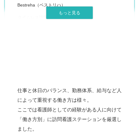
Bestreha（ベストリハ）
タイムレス訪問看護ステーション
訪問看護ステーションcarna（カルナ）
イムス訪問看護ステーション東京
あなたの
グッド訪問看護ステーション
ライフスタイルに合う
メディカルライナーズ訪問看護ステーション
訪問看護ステーションは？
ゆみのハートクリニック
仕事と休日のバランス、勤務体系、給与など人
ワンファミ訪問看護リハビリステーション
によって重視する働き方は様々。
ひよこ訪問看護ステーション
ここでは看護師としての経験がある人に向けて
麹町訪問看護ステーション
「働き方別」に訪問看護ステーションを厳選
し
ました。
zen place（ゼンプレイス）