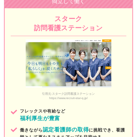
両立して働く
Bestreha（ベストリハ）
スターク
荏原訪問看護ステーション
訪問看護ステーション
メディカルステーションくるみ
小石川医師会訪問看護ステーション
イムス訪問看護ステーション東京
麹町訪問看護ステーション
九段訪問看護ステーション
引用元:スターク訪問看護ステーション
えん訪問看護ステーション 東京池袋
https://www.recruit-star-q.jp/
訪問看護ステーションはな
フレックスや有給など
福利厚生が豊富
新宿ヒロクリニック訪問看護ステーション
認定看護師の取得
働きながら
に挑戦でき、看護
LCC訪問看護ステーション
師として更なるスキルアップを目指せる