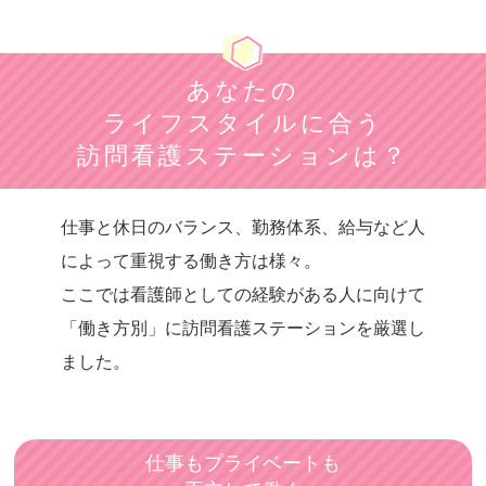
ホウカンTOKYO
さかいリハ訪問看護ステーション・東京
あなたの
ゆい訪問看護ステーション
ライフスタイルに合う
訪問看護ステーション
訪問看護ステーションは？
バウム
訪問看護ステーション コルディアーレ新宿
仕事と休日のバランス、勤務体系、給与など人
によって重視する働き方は様々。
花と森の訪問看護ステーションペンギン
ここでは看護師としての経験がある人に向けて
SAKURA訪問看護リハビリステーション昭島
「働き方別」に訪問看護ステーションを厳選
し
コモレビ・ナーシングステーション
ました。
訪問看護ステーション春
セコム訪問看護ステーション
仕事もプライベートも
三鷹ロイヤルの丘