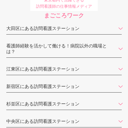
よぞら訪問看護ステーション
訪問看護師の仕事情報メディア
まごころワーク
神楽坂訪問看護ステーション
まるこ訪問看護ステーション
大田区にある訪問看護ステーション
ヘルパーステーション中野
看護師経験を活かして働ける！病院以外の職場と
あいらく訪問看護ステーション飯田橋
は？
ナースステーション東京
江東区にある訪問看護ステーション
つむぐ訪問看護ステーション
てとめ訪問看護ステーション江戸川
新宿区にある訪問看護ステーション
ゆみのハートクリニック
杉並区にある訪問看護ステーション
七福訪問看護ステーション
あすなろ訪問看護ステーション 上石神井ステーション
中央区にある訪問看護ステーション