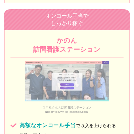
リハビタブル
オンコール手当で
コモド訪問看護ステーション
しっかり稼ぐ
MILLENNIA（ミレニア）
かのん
スターク訪問看護ステーション
訪問看護ステーション
ふぅ訪問看護ステーション（閉業※）
ゴルディロックス
レインボー訪問看護リハビリステーション
しもいぐさ正吉苑
フローカ訪問看護ステーション
引用元:かのん訪問看護ステーション
https://t6cvfynr.lp-essence.com/
医師会立中央区訪問看護ステーション
大地訪問看護ステーション
高額なオンコール手当
で収入を上げられる