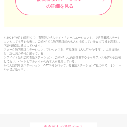
の詳細を見る
ソフィアメディ
しろひげ在宅診療所
みつい訪問看護ステーション
※2023年6月13日時点で、看護師の求人サイト「ナースエージェント」で訪問看護ステーシ
ソイナース（Soi Nurse）
ョンとして名前を公表し、公式HPでも訪問看護師の求人を掲載している会社75社を調査し、
下記特徴別に選出しています。
スターク訪問看護ステーション：フレックス制、有給休暇（入社時から付与）、土日祝日休
江戸東京訪問看護リハビリステーション
み、正社員の条件が揃っている。
ケアメイト品川訪問看護ステーション：公式HPに社内評価基準やキャリアパスモデルを記載
しており、パートとフルタイムの両求人を募集している。
訪問看護ステーション鈴（円グループ）
かのん訪問看護ステーション：OJT研修を行っている看護ステーション7社の中で、オンコー
ル手当が最も高い。
かのん訪問看護ステーション
訪問看護ステーション デライト
ガイア訪問看護ステーション
訪問看護ステーションcarna（カルナ）
砂町訪問看護ステーション
東京都内で活躍できる