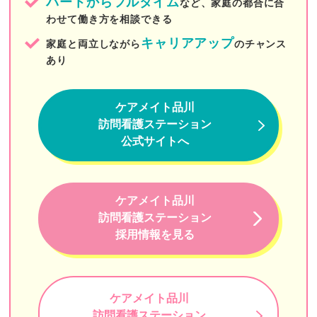
パートからフルタイム
など、家庭の都合に合
わせて働き方を相談できる
ニチイの介護（ニチイ学館）
キャリアアップ
家庭と両立しながら
のチャンス
訪問看護ステーションすぴか
あり
目黒中央訪問看護ステーション
ケアメイト品川
訪問看護ステーションリンク
訪問看護ステーション
すみれ訪問看護ステーション（フォレスト）
公式サイトへ
デイジー（DayGee）
ウィル
ケアメイト品川
訪問看護ステーション
東京リハビリ訪問看護ステーション
採用情報を見る
アロハ・マナ訪問看護リハビリステーション
スマイル優訪問看護ステーション
ケアメイト品川
K港ステーション
訪問看護ステーション