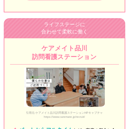
こころ訪問看護リハビリステーション板橋
プレモ訪問看護リハビリステーション
ライフステージに
合わせて柔軟に働く
訪問看護ステーションはな中野 新宿支店
stella訪問看護ステーション
ケアメイト品川
訪問看護ステーション
訪問看護ステーションナースであんしん
調布東山病院 在宅センター
いちご訪問介護ステーション
さわやか訪問看護ステーション
MIRAI訪問看護ステーション東京
引用元:ケアメイト品川訪問看護ステーションHPキャプチャ
いきいきSUN訪問看護リハビリステーション
https://www.caremate.jp/recruit/
ケアメイト品川訪問看護ステーション