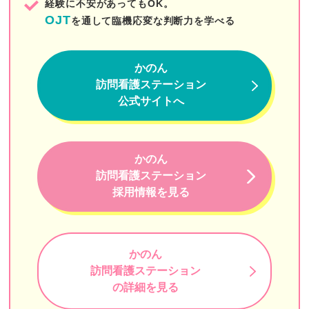
経験に不安があってもOK。
みんなのかかりつけ訪問看護ステーション
OJT
を通して臨機応変な判断力を学べる
かんだ連雀 ホームヘルプサービス
訪問看護ステーションSUN
かのん
訪問看護ステーション
そらまめ訪問看護ステーション
公式サイトへ
タイムレス訪問看護ステーション
自由が丘訪問看護ステーション
かのん
けせら
訪問看護ステーション
採用情報を見る
ハピネスケア
梅の園訪問看護ステーション
かのん
しもふり訪問看護ステーション
訪問看護ステーション
訪問看護ステーションはなえみ
の詳細を見る
白十字訪問看護ステーション