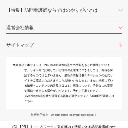
zen place（ゼンプレイス）
【特集】訪問看護師ならではのやりがいとは
在宅看護センター本郷
運営会社情報
キヨタナースステーションみなと
みかん訪問看護リハビリテーションFASCIA
サイトマップ
訪問看護ステーション東大前
免責事項：
本サイトは、2021年8月調査時点での情報をもとに作成していま
ソレイユ訪問看護ステーション
す。サイト内に記載している情報の正確性につきましては、内容を保
証するものではございません。最新の情報は各ステーションの公式サ
星医療酸器 訪問看護リハビリステーション巣鴨
イトをご確認いただきますようお願いいたします。また、掲載してい
る情報・コンテンツ内容及び口コミ、画像について、予告なしの変更
ケアセンター エーデルワイス
や掲載中止となる場合がございます。予めご了承ください。
※Zenken株式会社が運営する職業の研究メディア「JOB研究図鑑」は
マハロ豊洲訪問看護リハビリステーション
こちら
野いちご訪問看護ステーション
無断転用禁止（Unauthorized copying prohibited.）
フィッツ訪問看護ステーション
(C)
まごころワーク～東京都内で活躍できる訪問看護師の仕