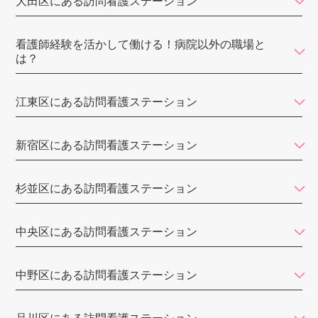
大田区にある訪問看護ステーション
MIRAI訪問看護ステーション東京
東京リハビリ訪問看護ステーション
看護師経験を活かして働ける！病院以外の職場と
は？
佐々訪問看護ステーション
ウィル
江東区にある訪問看護ステーション
メディカルライナーズ訪問看護ステーション
新宿区にある訪問看護ステーション
あすなろ訪問看護ステーション 上石神井ステーション
しろひげ在宅診療所
杉並区にある訪問看護ステーション
SOMPOケア
中央区にある訪問看護ステーション
東京ひかりナースステーション
コモレビ・ナーシングステーション
中野区にある訪問看護ステーション
三鷹ロイヤルの丘