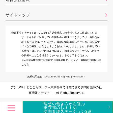
新宿ヒロクリニック訪問看護ステーション
訪問看護ステーション コルディアーレ新宿
サイトマップ
ゴルディロックス
免責事項：
本サイトは、2021年8月調査時点での情報をもとに作成していま
神楽坂訪問看護ステーション
す。サイト内に記載している情報の正確性につきましては、内容を保
証するものではございません。最新の情報は各ステーションの公式サ
きらめき訪問看護ステーション
イトをご確認いただきますようお願いいたします。また、掲載してい
る情報・コンテンツ内容及び口コミ、画像について、予告なしの変更
グッドライフケア
や掲載中止となる場合がございます。予めご了承ください。
※Zenken株式会社が運営する職業の研究メディア「JOB研究図鑑」は
LCC訪問看護ステーション
こちら
賛育会訪問看護ステーション
無断転用禁止（Unauthorized copying prohibited.）
アエルバ訪問看護ステーション
(C)
まごころワーク～東京都内で活躍できる訪問看護師の仕
事情報メディア～
All Rights Reserved.
ナースステーション東京
理想の働き方から選ぶ
ワンダフルサポート訪問看護ステーション
東京都のおすすめ
訪問看護ステーション3選