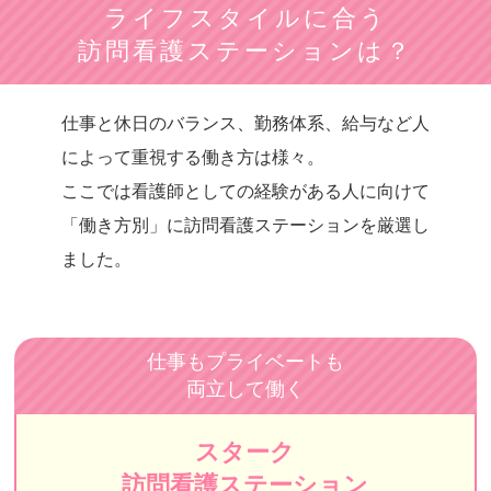
ライフスタイルに合う
大地訪問看護ステーション
訪問看護ステーションは？
自由が丘訪問看護ステーション
仕事と休日のバランス、勤務体系、給与など人
KIRALIE（キラリエ）
によって重視する働き方は様々。
リハビタブル
ここでは看護師としての経験がある人に向けて
イムス訪問看護ステーション東京
「働き方別」に訪問看護ステーションを厳選
し
ました。
レインボー訪問看護リハビリステーション
CAREGATE（ケアゲート）
みかん訪問看護リハビリテーションFASCIA
仕事もプライベートも
両立して働く
LE在宅・施設 訪問看護・リハビリステーション
訪問看護ステーション都葦
スターク
ゆい訪問看護ステーション
訪問看護ステーション