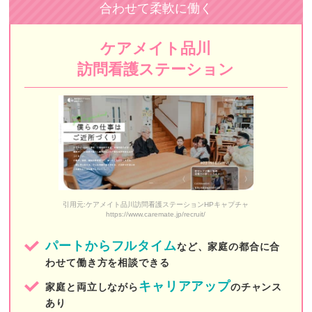
合わせて柔軟に働く
ISM訪問看護ステーション
ケアメイト品川
おうちのカンゴ
訪問看護ステーション
しもいぐさ正吉苑
MILLENNIA（ミレニア）
白十字訪問看護ステーション
目黒中央訪問看護ステーション
stella訪問看護ステーション
引用元:ケアメイト品川訪問看護ステーションHPキャプチャ
https://www.caremate.jp/recruit/
医師会立中央区訪問看護ステーション
パートからフルタイム
など、家庭の都合に合
ウォームハート
わせて働き方を相談できる
Stars訪問看護ステーション西新宿
キャリアアップ
家庭と両立しながら
のチャンス
あり
かのん訪問看護ステーション