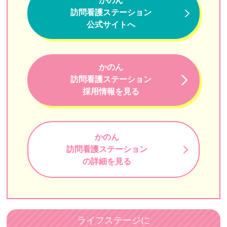
かのん
さかいリハ訪問看護ステーション・東京
訪問看護ステーション
訪問看護ステーションはなえみ
公式サイトへ
訪問看護ステーション デライト
ケアメイト品川訪問看護ステーション
かのん
訪問看護ステーション
みんなのかかりつけ訪問看護ステーション
採用情報を見る
マハロ豊洲訪問看護リハビリステーション
いちご訪問介護ステーション
かのん
up訪問看護リハビリステーション
訪問看護ステーション
の詳細を見る
九段訪問看護ステーション
アットイーズ訪問看護リハビリステーション
ホウカンTOKYO
ライフステージに
ソイナース（Soi Nurse）