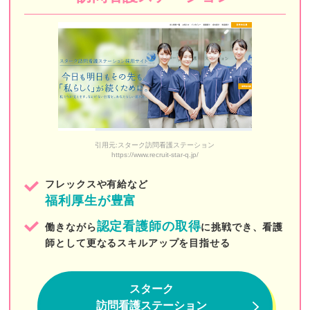
えいる訪問看護ステーション
訪問看護ステーションSUN
野いちご訪問看護ステーション
あまね看護ステーション
スターク訪問看護ステーション
引用元:スターク訪問看護ステーション
https://www.recruit-star-q.jp/
中央リハ訪問看護ステーション
フレックスや有給など
ツクイ訪問看護サービス
福利厚生が豊富
ソレイユ訪問看護ステーション
認定看護師の取得
働きながら
に挑戦でき、看護
zen place（ゼンプレイス）
師として更なるスキルアップを目指せる
そらまめ訪問看護ステーション
スターク
ハピネスケア
訪問看護ステーション