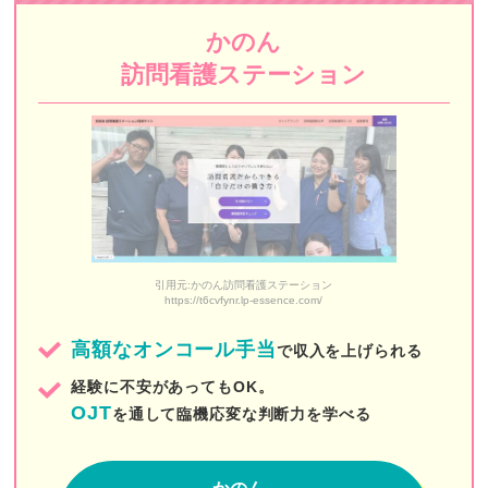
牧田訪問看護ステーション
かのん
ホームナースステーションin芝公園
訪問看護ステーション
プレモ訪問看護リハビリステーション
K港ステーション
ニチイの介護（ニチイ学館）
セントケア東京
星医療酸器 訪問看護リハビリステーション巣鴨
引用元:かのん訪問看護ステーション
https://t6cvfynr.lp-essence.com/
ケアプロ
高額なオンコール手当
で収入を上げられる
あいらく訪問看護ステーション飯田橋
経験に不安があってもOK。
訪問看護ステーションあずき
OJT
を通して臨機応変な判断力を学べる
東雲訪問看護ステーション