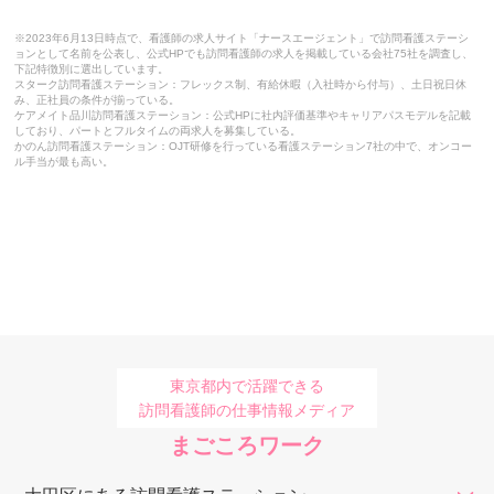
綾瀬訪問看護ステーション
※2023年6月13日時点で、看護師の求人サイト「ナースエージェント」で訪問看護ステーシ
ョンとして名前を公表し、公式HPでも訪問看護師の求人を掲載している会社75社を調査し、
梅の園訪問看護ステーション
下記特徴別に選出しています。
スターク訪問看護ステーション：フレックス制、有給休暇（入社時から付与）、土日祝日休
み、正社員の条件が揃っている。
SAKURA訪問看護リハビリステーション昭島
ケアメイト品川訪問看護ステーション：公式HPに社内評価基準やキャリアパスモデルを記載
しており、パートとフルタイムの両求人を募集している。
かのん訪問看護ステーション：OJT研修を行っている看護ステーション7社の中で、オンコー
荏原訪問看護ステーション
ル手当が最も高い。
まるまる訪問看護ステーション湯島
みつい訪問看護ステーション
グッド訪問看護ステーション
悠々ケア六本木
ソフィアメディ
東京都内で活躍できる
訪問看護師の仕事情報メディア
おうちにかえろう。病院
まごころワーク
訪問看護ステーション ダイジョブ