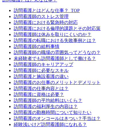
訪問看護とはどんな仕事？_TOP
訪問看護師のストレス管理
訪問看護における緊急時の対応
訪問看護における倫理的課題とその対応策
訪問看護師は休みを取りにくいのか？
訪問看護の転職における失敗事例とは？
訪問看護師の給料事情
訪問看護師の職場の雰囲気ってどうなの？
未経験者でも訪問看護師として働ける？
訪問看護師のキャリアアップ
訪問看護師に必要なスキル
訪問看護と施設看護の違い
訪問看護のお仕事のメリットとデメリット
訪問看護の仕事内容とは？
訪問看護に資格は必要？
訪問看護師の平均給料はいくら？
訪問看護の福利厚生の内容は？
訪問看護の勤務時間について知りたい
訪問看護のオンコールはきつい？手当は？
経験浅いけど訪問看護師になれる？