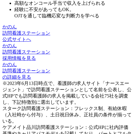
高額なオンコール手当
で収入を上げられる
経験に不安があってもOK。
OJT
を通して臨機応変な判断力を学べる
かのん
訪問看護ステーション
公式サイトへ
かのん
訪問看護ステーション
採用情報を見る
かのん
訪問看護ステーション
の詳細を見る
※2023年6月13日時点で、看護師の求人サイト「ナースエー
ジェント」で訪問看護ステーションとして名前を公表し、公
式HPでも訪問看護師の求人を掲載している会社75社を調査
し、下記特徴別に選出しています。
スターク訪問看護ステーション：フレックス制、有給休暇
（入社時から付与）、土日祝日休み、正社員の条件が揃って
いる。
ケアメイト品川訪問看護ステーション：公式HPに社内評価
基準やキャリアパスモデルを記載しており、パートとフルタ