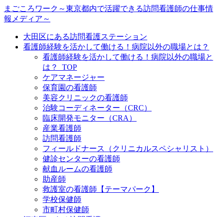
まごころワーク～東京都内で活躍できる訪問看護師の仕事情
報メディア～
大田区にある訪問看護ステーション
看護師経験を活かして働ける！病院以外の職場とは？
看護師経験を活かして働ける！病院以外の職場と
は？_TOP
ケアマネージャー
保育園の看護師
美容クリニックの看護師
治験コーディネーター（CRC）
臨床開発モニター（CRA）
産業看護師
訪問看護師
フィールドナース（クリニカルスペシャリスト）
健診センターの看護師
献血ルームの看護師
助産師
救護室の看護師【テーマパーク】
学校保健師
市町村保健師