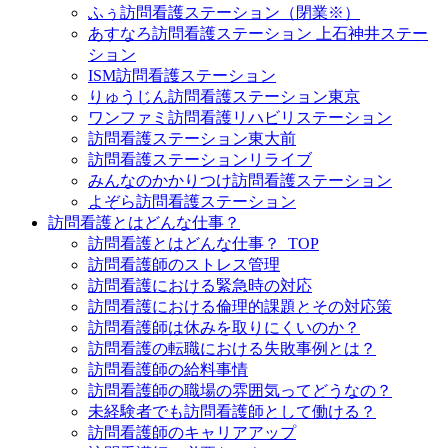
ふぅ訪問看護ステーション（閉業※）
あすなろ訪問看護ステーション 上石神井ステー
ション
ISM訪問看護ステーション
りゅうじん訪問看護ステーション東京
ワンファミ訪問看護リハビリステーション
訪問看護ステーション東大前
訪問看護ステーションリライブ
みんなのかかりつけ訪問看護ステーション
よぞら訪問看護ステーション
訪問看護とはどんな仕事？
訪問看護とはどんな仕事？_TOP
訪問看護師のストレス管理
訪問看護における緊急時の対応
訪問看護における倫理的課題とその対応策
訪問看護師は休みを取りにくいのか？
訪問看護の転職における失敗事例とは？
訪問看護師の給料事情
訪問看護師の職場の雰囲気ってどうなの？
未経験者でも訪問看護師として働ける？
訪問看護師のキャリアアップ