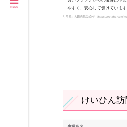
MENU
やすく、安心して働けています
引用元：大田病院公式HP（
https://ootahp.com/
けいひん訪
事業所名