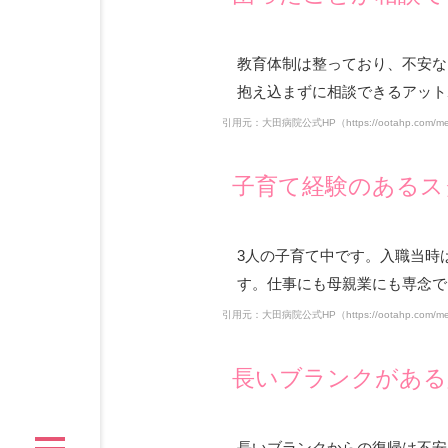
教育体制は整っており、不安な
抱え込まずに相談できるアット
引用元：大田病院公式HP（
https://ootahp.com/
子育て経験のあるス
3人の子育て中です。入職当時
す。仕事にも母親業にも専念で
引用元：大田病院公式HP（
https://ootahp.com/
長いブランクがある
長いブランクからの復帰は不安