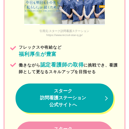
あいらく訪問看護ステーション飯田橋
牧田訪問看護ステーション
陽だまり訪問看護ステーション
引用元:スターク訪問看護ステーション
https://www.recruit-star-q.jp/
メディカルライナーズ訪問看護ステーション
フレックスや有給など
麹町訪問看護ステーション
福利厚生が豊富
りゅうじん訪問看護ステーション東京
認定看護師の取得
働きながら
に挑戦でき、看護
リハビタブル
師として更なるスキルアップを目指せる
まるこ訪問看護ステーション
スターク
ひよこ訪問看護ステーション
訪問看護ステーション
公式サイトへ
KIRALIE（キラリエ）
花と森の訪問看護ステーションペンギン
スターク
けいひん訪問看護ステーション