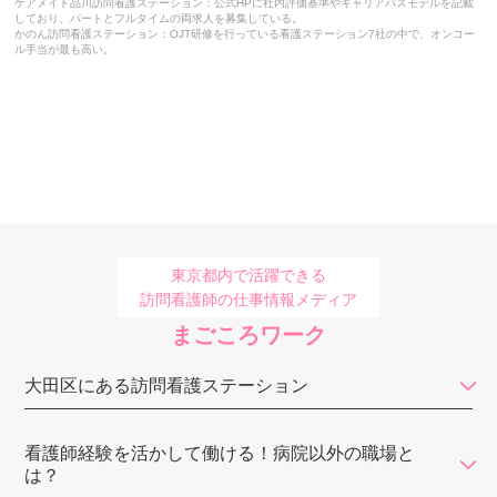
ケアメイト品川訪問看護ステーション：公式HPに社内評価基準やキャリアパスモデルを記載
しており、パートとフルタイムの両求人を募集している。
かのん訪問看護ステーション：OJT研修を行っている看護ステーション7社の中で、オンコー
えいる訪問看護ステーション
ル手当が最も高い。
みんなのかかりつけ訪問看護ステーション
訪問看護ステーション コルディアーレ新宿
砂町訪問看護ステーション
MIRAI訪問看護ステーション東京
プレモ訪問看護リハビリステーション
東京都内で活躍できる
訪問看護師の仕事情報メディア
ワンダフルサポート訪問看護ステーション
まごころワーク
七福訪問看護ステーション
大田区にある訪問看護ステーション
フレアス訪問看護ステーション
なごみ訪問看護ステーション
看護師経験を活かして働ける！病院以外の職場と
は？
ケアメイト品川訪問看護ステーション