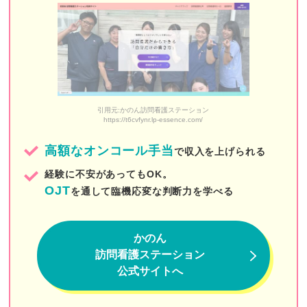
SAKURA訪問看護リハビリステーション昭島
ケアプロ
スマイル優訪問看護ステーション
ヘルパーステーション中野
引用元:かのん訪問看護ステーション
https://t6cvfynr.lp-essence.com/
ひかり訪問看護リハビリステーション
高額なオンコール手当
で収入を上げられる
中央リハ訪問看護ステーション
経験に不安があってもOK。
佐々訪問看護ステーション
OJT
を通して臨機応変な判断力を学べる
綾瀬訪問看護ステーション
かのん
Stars訪問看護ステーション西新宿
訪問看護ステーション
訪問看護ステーションはなもも
公式サイトへ
さわやか訪問看護ステーション