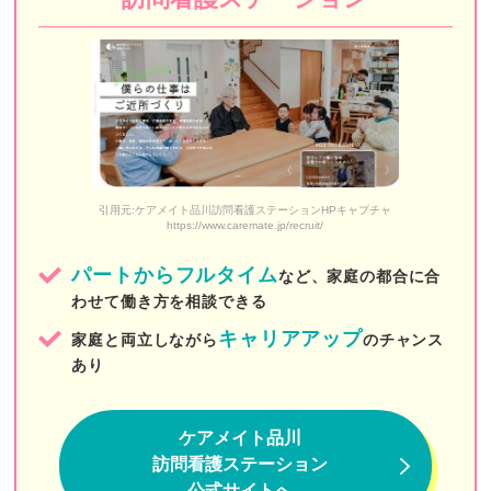
あまね看護ステーション
コモレビ・ナーシングステーション
しもいぐさ正吉苑
訪問看護ステーションリライブ
タイムレス訪問看護ステーション
引用元:ケアメイト品川訪問看護ステーションHPキャプチャ
https://www.caremate.jp/recruit/
ソイナース（Soi Nurse）
パートからフルタイム
など、家庭の都合に合
きらめき訪問看護ステーション
わせて働き方を相談できる
東京リハビリ訪問看護ステーション
キャリアアップ
家庭と両立しながら
のチャンス
あり
白十字訪問看護ステーション
フィッツ訪問看護ステーション
ケアメイト品川
ウォームハート
訪問看護ステーション
公式サイトへ