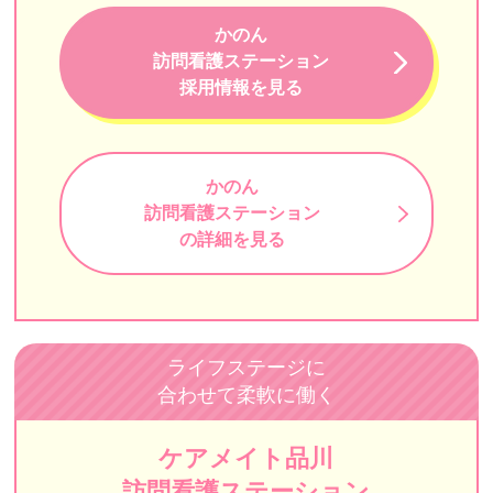
CAREGATE（ケアゲート）
かのん
訪問看護ステーション
しもふり訪問看護ステーション
採用情報を見る
かんだ連雀 ホームヘルプサービス
すみれ訪問看護ステーション（フォレスト）
かのん
MILLENNIA（ミレニア）
訪問看護ステーション
の詳細を見る
訪問看護ステーションはな中野 新宿支店
自由が丘訪問看護ステーション
イムス訪問看護ステーション東京
ライフステージに
キヨタナースステーションみなと
合わせて柔軟に働く
ゆい訪問看護ステーション
ケアメイト品川
フローカ訪問看護ステーション
訪問看護ステーション