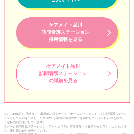
在宅看護センター本郷
訪問看護リハビリステーションSORA
ケアメイト品川
けせら
訪問看護ステーション
九段訪問看護ステーション
採用情報を見る
K港ステーション
訪問看護ステーションリンク
ケアメイト品川
訪問看護ステーション
訪問看護ステーションSUN
の詳細を見る
Bestreha（ベストリハ）
メディカルステーションくるみ
かのん訪問看護ステーション
※2023年6月13日時点で、看護師の求人サイト「ナースエージェント」で訪問看護ステーシ
ョンとして名前を公表し、公式HPでも訪問看護師の求人を掲載している会社75社を調査し、
梅の園訪問看護ステーション
下記特徴別に選出しています。
スターク訪問看護ステーション：フレックス制、有給休暇（入社時から付与）、土日祝日休
み、正社員の条件が揃っている。
よぞら訪問看護ステーション