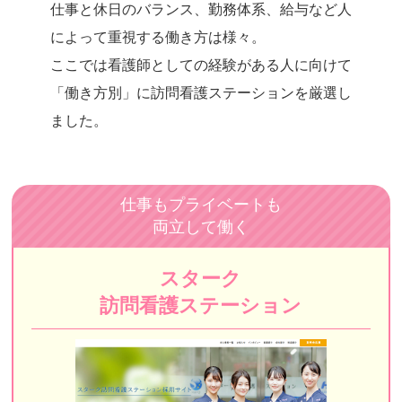
仕事と休日のバランス、勤務体系、給与など人
つむぐ訪問看護ステーション
によって重視する働き方は様々。
ニチイの介護（ニチイ学館）
ここでは看護師としての経験がある人に向けて
訪問看護ステーションみなもと
「働き方別」に訪問看護ステーションを厳選
し
ました。
訪問看護ステーション都葦
ナイスケア
デイジー（DayGee）
仕事もプライベートも
両立して働く
みかん訪問看護リハビリテーションFASCIA
みつい訪問看護ステーション
スターク
えん訪問看護ステーション 東京池袋
訪問看護ステーション
小石川医師会訪問看護ステーション
ソフィアメディ