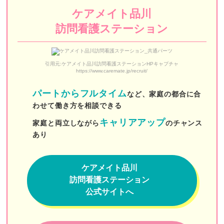
まるまる訪問看護ステーション湯島
ケアメイト品川
あまね看護ステーション
訪問看護ステーション
訪問看護ステーションはなえみ
訪問看護ステーションナースであんしん
引用元:ケアメイト品川訪問看護ステーションHPキャプチャ
https://www.caremate.jp/recruit/
アップルパイ訪問看護ステーション
パートからフルタイム
など、家庭の都合に合
アロハ・マナ訪問看護リハビリステーション
わせて働き方を相談できる
キャリアアップ
家庭と両立しながら
のチャンス
セコム訪問看護ステーション
あり
さわやか訪問看護ステーション
さくら訪問看護リハビリステーション
ケアメイト品川
訪問看護ステーション
かのん訪問看護ステーション
公式サイトへ
荏原訪問看護ステーション