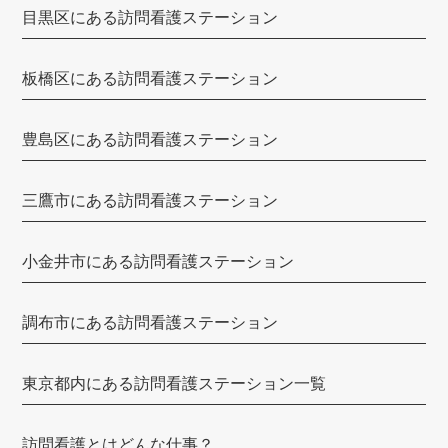
目黒区にある訪問看護ステーション
up訪問看護リハビリステーション
KIRALIE（キラリエ）
板橋区にある訪問看護ステーション
けせら
ハピネスケア
豊島区にある訪問看護ステーション
いちご訪問介護ステーション
三鷹市にある訪問看護ステーション
zen place（ゼンプレイス）
綾瀬訪問看護ステーション
小金井市にある訪問看護ステーション
訪問看護ステーションみなもと
調布市にある訪問看護ステーション
こころ訪問看護リハビリステーション板橋
訪問看護ステーションリンク
東京都内にある訪問看護ステーション一覧
東雲訪問看護ステーション
訪問看護とはどんな仕事？