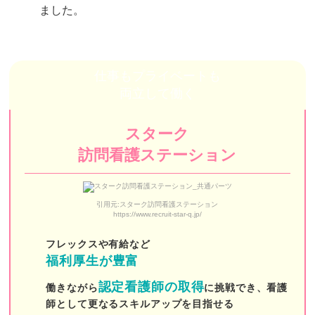
フローカ訪問看護ステーション
ました。
麹町訪問看護ステーション
みなみ東京訪問看護ステーション
仕事もプライベートも
レインボー訪問看護リハビリステーション
両立して働く
在宅看護センター本郷
スターク
MIRAI訪問看護ステーション東京
訪問看護ステーション
セントケア東京
しもいぐさ正吉苑
引用元:スターク訪問看護ステーション
https://www.recruit-star-q.jp/
陽だまり訪問看護ステーション
フレックスや有給など
新宿ヒロクリニック訪問看護ステーション
福利厚生が豊富
つむぐ訪問看護ステーション
認定看護師の取得
働きながら
に挑戦でき、看護
師として更なるスキルアップを目指せる
三鷹ロイヤルの丘