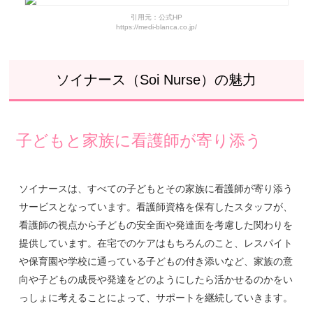
ソイナース（Soi Nurse）の求人情報
引用元：公式HP
https://medi-blanca.co.jp/
ソイナース（Soi Nurse）の基本情報
ソイナース（Soi Nurse）の魅力
子どもと家族に看護師が寄り添う
ソイナースは、すべての子どもとその家族に看護師が寄り添う
サービスとなっています。看護師資格を保有したスタッフが、
看護師の視点から子どもの安全面や発達面を考慮した関わりを
提供しています。在宅でのケアはもちろんのこと、レスパイト
や保育園や学校に通っている子どもの付き添いなど、家族の意
向や子どもの成長や発達をどのようにしたら活かせるのかをい
っしょに考えることによって、サポートを継続していきます。