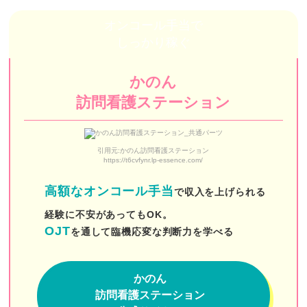
きらめき訪問看護ステーション
オンコール手当で
しっかり稼ぐ
東京リハビリ訪問看護ステーション
訪問看護ステーションすぴか
かのん
コモド訪問看護ステーション
訪問看護ステーション
あいらく訪問看護ステーション飯田橋
引用元:かのん訪問看護ステーション
そらまめ訪問看護ステーション
https://t6cvfynr.lp-essence.com/
ゆい訪問看護ステーション
高額なオンコール手当
で収入を上げられる
訪問看護リハビリステーションSORA
経験に不安があってもOK。
OJT
を通して臨機応変な判断力を学べる
訪問看護ステーションSUN
牧田訪問看護ステーション
かのん
フレアス訪問看護ステーション
訪問看護ステーション