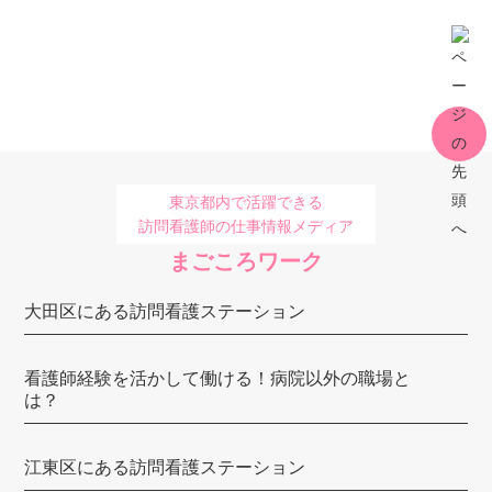
さかいリハ訪問看護ステーション・東京
K港ステーション
調布東山病院 在宅センター
ひよこ訪問看護ステーション
東京都内で活躍できる
星医療酸器 訪問看護リハビリステーション巣鴨
訪問看護師の仕事情報メディア
あわーず訪問看護リハビリステーション
まごころワーク
コモレビ・ナーシングステーション
大田区にある訪問看護ステーション
みかん訪問看護リハビリテーションFASCIA
看護師経験を活かして働ける！病院以外の職場と
訪問看護ステーションcarna（カルナ）
は？
ウォームハート
江東区にある訪問看護ステーション
ケアセンター エーデルワイス