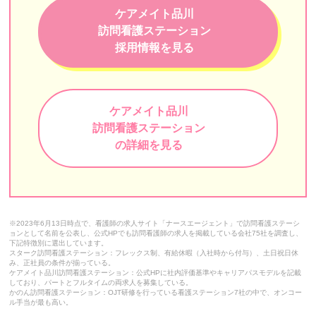
ゆみのハートクリニック
ケアメイト品川
訪問看護ステーション春
訪問看護ステーション
採用情報を見る
こまぎの訪問看護ステーション天馬
イムス訪問看護ステーション東京
ケアメイト品川
自由が丘訪問看護ステーション
訪問看護ステーション
代々木訪問看護ステーション
の詳細を見る
中央リハ訪問看護ステーション
りゅうじん訪問看護ステーション東京
※2023年6月13日時点で、看護師の求人サイト「ナースエージェント」で訪問看護ステーシ
ヘルパーステーション中野
ョンとして名前を公表し、公式HPでも訪問看護師の求人を掲載している会社75社を調査し、
下記特徴別に選出しています。
スターク訪問看護ステーション：フレックス制、有給休暇（入社時から付与）、土日祝日休
訪問看護ステーション ダイジョブ
み、正社員の条件が揃っている。
ケアメイト品川訪問看護ステーション：公式HPに社内評価基準やキャリアパスモデルを記載
まるこ訪問看護ステーション
しており、パートとフルタイムの両求人を募集している。
かのん訪問看護ステーション：OJT研修を行っている看護ステーション7社の中で、オンコー
ル手当が最も高い。
野いちご訪問看護ステーション