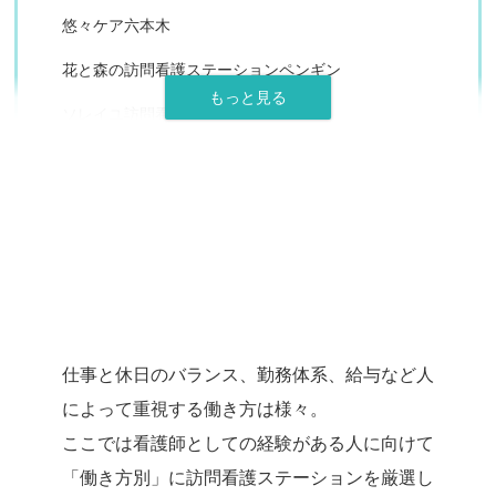
悠々ケア六本木
花と森の訪問看護ステーションペンギン
ソレイユ訪問看護ステーション
訪問看護ステーション
バウム
あなたの
リハビタブル
ライフスタイルに合う
MILLENNIA（ミレニア）
訪問看護ステーションは？
訪問看護ステーション東大前
タイムレス訪問看護ステーション
仕事と休日のバランス、勤務体系、給与など人
によって重視する働き方は様々。
白十字訪問看護ステーション
ここでは看護師としての経験がある人に向けて
佐々訪問看護ステーション
「働き方別」に訪問看護ステーションを厳選
し