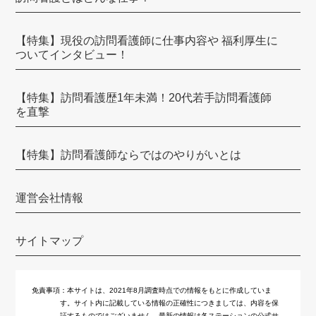
訪問看護ステーションはな中野 新宿支店
訪問看護ステーションあいゆう
【特集】現役の訪問看護師に仕事内容や 福利厚生に
ついてインタビュー！
しろひげ在宅診療所
大地訪問看護ステーション
【特集】訪問看護歴1年未満！20代若手訪問看護師
を直撃
メディカルステーションくるみ
CAREGATE（ケアゲート）
【特集】訪問看護師ならではのやりがいとは
えん訪問看護ステーション 東京池袋
運営会社情報
ケアメイト品川訪問看護ステーション
ふぅ訪問看護ステーション（閉業※）
サイトマップ
ケアプロ
かんだ連雀 ホームヘルプサービス
免責事項：
本サイトは、2021年8月調査時点での情報をもとに作成していま
す。サイト内に記載している情報の正確性につきましては、内容を保
証するものではございません。最新の情報は各ステーションの公式サ