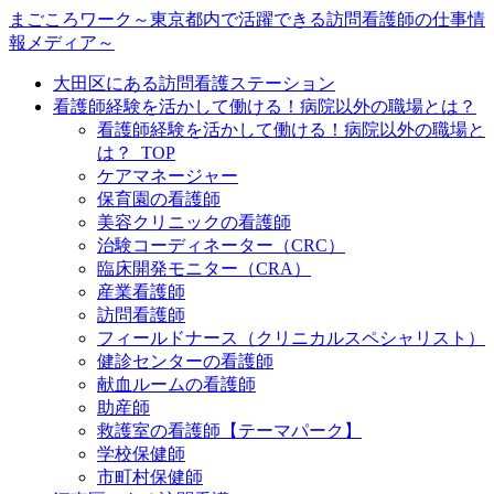
まごころワーク～東京都内で活躍できる訪問看護師の仕事情
報メディア～
大田区にある訪問看護ステーション
看護師経験を活かして働ける！病院以外の職場とは？
看護師経験を活かして働ける！病院以外の職場と
は？_TOP
ケアマネージャー
保育園の看護師
美容クリニックの看護師
治験コーディネーター（CRC）
臨床開発モニター（CRA）
産業看護師
訪問看護師
フィールドナース（クリニカルスペシャリスト）
健診センターの看護師
献血ルームの看護師
助産師
救護室の看護師【テーマパーク】
学校保健師
市町村保健師