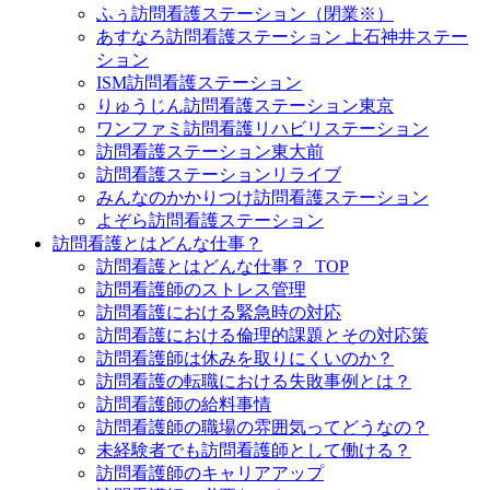
ふぅ訪問看護ステーション（閉業※）
あすなろ訪問看護ステーション 上石神井ステー
ション
ISM訪問看護ステーション
りゅうじん訪問看護ステーション東京
ワンファミ訪問看護リハビリステーション
訪問看護ステーション東大前
訪問看護ステーションリライブ
みんなのかかりつけ訪問看護ステーション
よぞら訪問看護ステーション
訪問看護とはどんな仕事？
訪問看護とはどんな仕事？_TOP
訪問看護師のストレス管理
訪問看護における緊急時の対応
訪問看護における倫理的課題とその対応策
訪問看護師は休みを取りにくいのか？
訪問看護の転職における失敗事例とは？
訪問看護師の給料事情
訪問看護師の職場の雰囲気ってどうなの？
未経験者でも訪問看護師として働ける？
訪問看護師のキャリアアップ