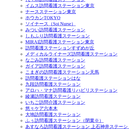
イムス訪問看護ステーション東京
ナースステーション東京
ホウカンTOKYO
ソイナース（Soi Nurse）
みつい訪問看護ステーション
しもふり訪問看護ステーション
MIRAI訪問看護ステーション東京
訪問看護ステーションすずめが丘
メディカルライナーズ訪問看護ステーション
なごみ訪問看護ステーション
ガイア訪問看護ステーション
こまぎの訪問看護ステーション天馬
訪問看護ステーションはな
九段訪問看護ステーション
アロハ・マナ訪問看護リハビリステーション
綾瀬訪問看護ステーション
いちご訪問介護ステーション
悠々ケア六本木
大地訪問看護ステーション
ふぅ訪問看護ステーション（閉業※）
あすなろ訪問看護ステーション 上石神井ステーシ